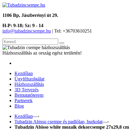
1106 Bp, Jászberényi út 29.
H-P: 9-18; Sz: 9 - 14
info@tubadzincsempe.hu
| Tel: +36
703610251
Házhozszállítás az ország egész területén!
Kezdőlap
Ügyfélszolgálat
Házhozszállítás
3D Tervezés
Bemutatóterem
Partnerek
Blog
Kezdőlap
—›
Tubadzin Abisso csempe és padlólap, burkolat
—›
Tubadzin Abisso white mozaik dekorcsempe 27x29,8 cm