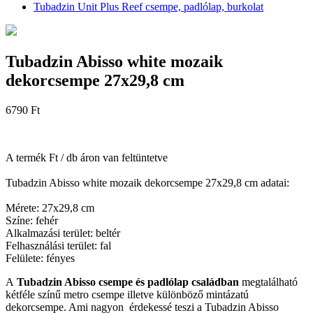
Tubadzin Unit Plus Reef csempe, padlólap, burkolat
Tubadzin Abisso white mozaik
dekorcsempe 27x29,8 cm
6790 Ft
A termék Ft / db áron van feltüntetve
Tubadzin Abisso white mozaik dekorcsempe 27x29,8 cm adatai:
Mérete: 27x29,8 cm
Színe: fehér
Alkalmazási terület: beltér
Felhasználási terület: fal
Felülete: fényes
A
Tubadzin Abisso csempe és padlólap család
ban
megtalálható
kétféle színű metro csempe illetve különböző mintázatú
dekorcsempe. Ami nagyon érdekessé teszi a Tubadzin Abisso