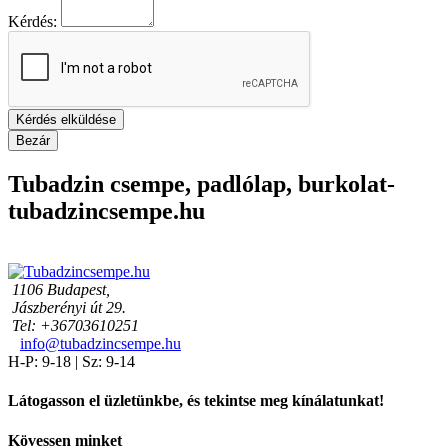
Kérdés:
Kérdés elküldése
Bezár
Tubadzin csempe, padlólap, burkolat-
tubadzincsempe.hu
1106 Budapest,
Jászberényi út 29.
Tel: +36703610251
info@tubadzincsempe.hu
H-P: 9-18 | Sz: 9-14
Látogasson el üzletünkbe, és tekintse meg kínálatunkat!
Kövessen minket