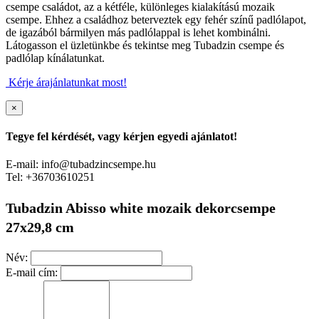
csempe családot, az a kétféle, különleges kialakítású mozaik
csempe. Ehhez a családhoz beterveztek egy fehér színű padlólapot,
de igazából bármilyen más padlólappal is lehet kombinálni.
Látogasson el üzletünkbe és tekintse meg Tubadzin csempe és
padlólap kínálatunkat.
Kérje árajánlatunkat most!
×
Tegye fel kérdését, vagy kérjen egyedi ajánlatot!
E-mail: info@tubadzincsempe.hu
Tel: +36703610251
Tubadzin Abisso white mozaik dekorcsempe
27x29,8 cm
Név:
E-mail cím: