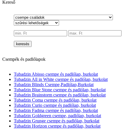
Kereső
keresés
Csempék és padlólapok
Tubadzin Abisso csempe és padlólap, burkolat
Tubadzin All in White csempe és padlólap, burkolat
Tubadzin Blinds Csempe,Padlólap,Burkolat
Tubadzin Blue Stone csempe és padlólap, burkolat
Tubadzin Brainstorm csempe és padlólap, burkolat
Tubadzin Coma csempe és padlólap, burkolat
Tubadzin Curio csempe és padlólap, burkolat
Tubadzin Fadma csempe és padlólap, burkolat
Tubadzin Goldgreen csempe, padlólap, burkolat
Tubadzin Grunge csempe és padlólap, burkolat
Tubadzin Horizon csempe és padlólap, burkolat