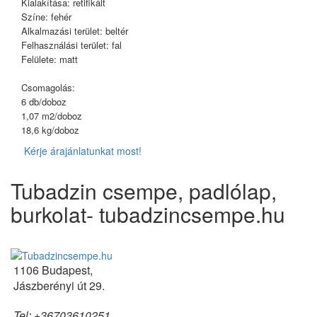
Kialakítása: retifikált
Színe: fehér
Alkalmazási terület: beltér
Felhasználási terület: fal
Felülete: matt
Csomagolás:
6 db/doboz
1,07 m2/doboz
18,6 kg/doboz
Kérje árajánlatunkat most!
Tubadzin csempe, padlólap,
burkolat- tubadzincsempe.hu
1106 Budapest,
Jászberényi út 29.
Tel: +36703610251