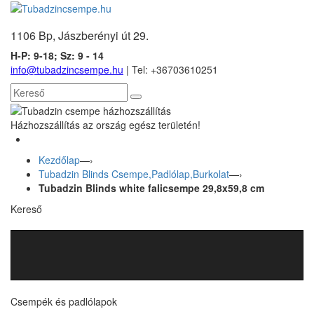
1106 Bp, Jászberényi út 29.
H-P: 9-18; Sz: 9 - 14
info@tubadzincsempe.hu
| Tel: +36
703610251
Házhozszállítás az ország egész területén!
Kezdőlap
—›
Tubadzin Blinds Csempe,Padlólap,Burkolat
—›
Tubadzin Blinds white falicsempe 29,8x59,8 cm
Kereső
Csempék és padlólapok