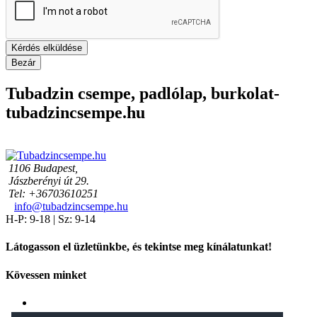
Kérdés elküldése
Bezár
Tubadzin csempe, padlólap, burkolat-
tubadzincsempe.hu
1106 Budapest,
Jászberényi út 29.
Tel: +36703610251
info@tubadzincsempe.hu
H-P: 9-18 | Sz: 9-14
Látogasson el üzletünkbe, és tekintse meg kínálatunkat!
Kövessen minket