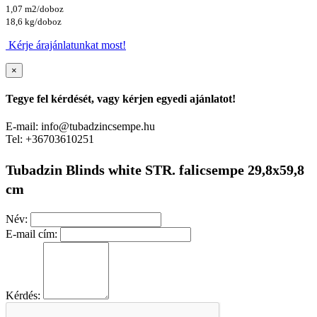
1,07 m2/doboz
18,6 kg/doboz
Kérje árajánlatunkat most!
×
Tegye fel kérdését, vagy kérjen egyedi ajánlatot!
E-mail: info@tubadzincsempe.hu
Tel: +36703610251
Tubadzin Blinds white STR. falicsempe 29,8x59,8
cm
Név:
E-mail cím:
Kérdés: