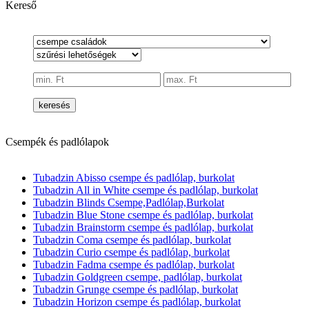
Kereső
keresés
Csempék és padlólapok
Tubadzin Abisso csempe és padlólap, burkolat
Tubadzin All in White csempe és padlólap, burkolat
Tubadzin Blinds Csempe,Padlólap,Burkolat
Tubadzin Blue Stone csempe és padlólap, burkolat
Tubadzin Brainstorm csempe és padlólap, burkolat
Tubadzin Coma csempe és padlólap, burkolat
Tubadzin Curio csempe és padlólap, burkolat
Tubadzin Fadma csempe és padlólap, burkolat
Tubadzin Goldgreen csempe, padlólap, burkolat
Tubadzin Grunge csempe és padlólap, burkolat
Tubadzin Horizon csempe és padlólap, burkolat