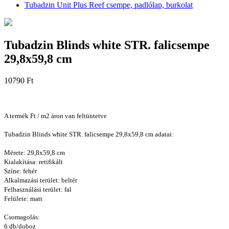
Tubadzin Unit Plus Reef csempe, padlólap, burkolat
Tubadzin Blinds white STR. falicsempe
29,8x59,8 cm
10790 Ft
A termék Ft / m2 áron van feltüntetve
Tubadzin Blinds white STR. falicsempe 29,8x59,8 cm adatai:
Mérete: 29,8x59,8 cm
Kialakítása: retifikált
Színe: fehér
Alkalmazási terület: beltér
Felhasználási terület: fal
Felülete: matt
Csomagolás:
6 db/doboz