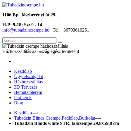
1106 Bp, Jászberényi út 29.
H-P: 9-18; Sz: 9 - 14
info@tubadzincsempe.hu
| Tel: +36
703610251
Házhozszállítás az ország egész területén!
Kezdőlap
Ügyfélszolgálat
Házhozszállítás
3D Tervezés
Bemutatóterem
Partnerek
Blog
Kezdőlap
—›
Tubadzin Blinds Csempe,Padlólap,Burkolat
—›
Tubadzin Blinds white STR. falicsempe 29,8x59,8 cm