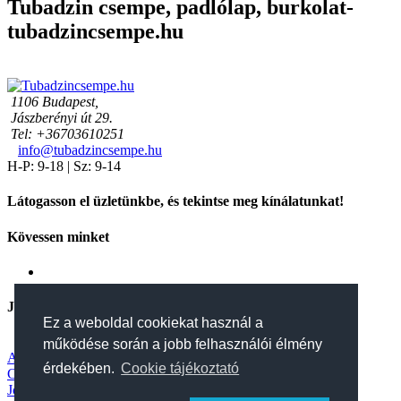
Tubadzin csempe, padlólap, burkolat-
tubadzincsempe.hu
1106 Budapest,
Jászberényi út 29.
Tel: +36703610251
info@tubadzincsempe.hu
H-P: 9-18 | Sz: 9-14
Látogasson el üzletünkbe, és tekintse meg kínálatunkat!
Kövessen minket
Jogi nyilatkozatok
Ez a weboldal cookiekat használ a
működése során a jobb felhasználói élmény
Adatvédelmi tájékoztató
érdekében.
Cookie tájékoztató
Cookie tájékoztató
Jótállás, szavatosság