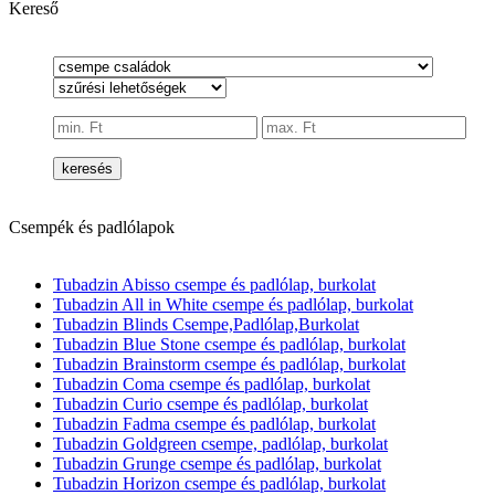
Kereső
keresés
Csempék és padlólapok
Tubadzin Abisso csempe és padlólap, burkolat
Tubadzin All in White csempe és padlólap, burkolat
Tubadzin Blinds Csempe,Padlólap,Burkolat
Tubadzin Blue Stone csempe és padlólap, burkolat
Tubadzin Brainstorm csempe és padlólap, burkolat
Tubadzin Coma csempe és padlólap, burkolat
Tubadzin Curio csempe és padlólap, burkolat
Tubadzin Fadma csempe és padlólap, burkolat
Tubadzin Goldgreen csempe, padlólap, burkolat
Tubadzin Grunge csempe és padlólap, burkolat
Tubadzin Horizon csempe és padlólap, burkolat