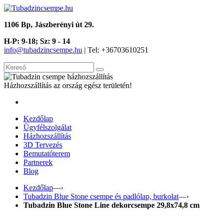
1106 Bp, Jászberényi út 29.
H-P: 9-18; Sz: 9 - 14
info@tubadzincsempe.hu
| Tel: +36
703610251
Házhozszállítás az ország egész területén!
Kezdőlap
Ügyfélszolgálat
Házhozszállítás
3D Tervezés
Bemutatóterem
Partnerek
Blog
Kezdőlap
—›
Tubadzin Blue Stone csempe és padlólap, burkolat
—›
Tubadzin Blue Stone Line dekorcsempe 29,8x74,8 cm