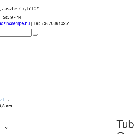
 Jászberényi út 29.
; Sz: 9 - 14
adzincsempe.hu
| Tel: +36
703610251
at
—›
9,8 cm
Tub