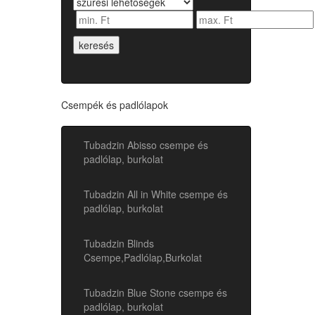
keresés
Csempék és padlólapok
Tubadzin Abisso csempe és
padlólap, burkolat
Tubadzin All in White csempe és
padlólap, burkolat
Tubadzin Blinds
Csempe,Padlólap,Burkolat
Tubadzin Blue Stone csempe és
padlólap, burkolat