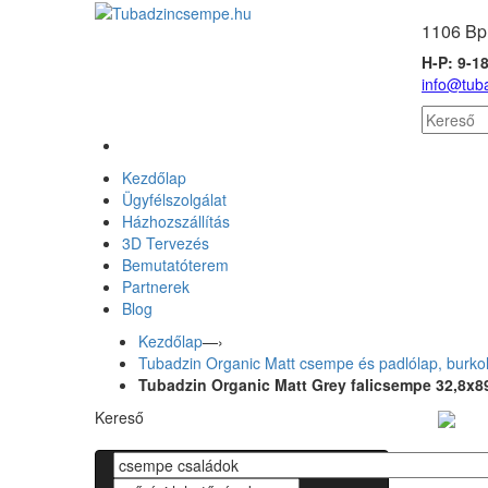
1106 Bp,
H-P: 9-18
info@tub
Kezdőlap
Ügyfélszolgálat
Házhozszállítás
3D Tervezés
Bemutatóterem
Partnerek
Blog
Kezdőlap
—›
Tubadzin Organic Matt csempe és padlólap, burkol
Tubadzin Organic Matt Grey falicsempe 32,8x8
Kereső