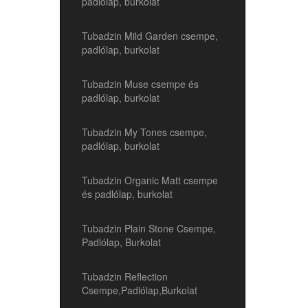
padlólap, burkolat
Tubadzin Mild Garden csempe,
padlólap, burkolat
Tubadzin Muse csempe és
padlólap, burkolat
Tubadzin My Tones csempe,
padlólap, burkolat
Tubadzin Organic Matt csempe
és padlólap, burkolat
Tubadzin Plain Stone Csempe,
Padlólap, Burkolat
Tubadzin Reflection
Csempe,Padlólap,Burkolat