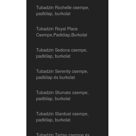
Tubadzin Rochelle csempe,
padlólap, burkolat
Tubadzin Royal Place
Csempe,Padlólap,Burkolat
Tubadzin Sedona csempe,
padlólap, burkolat
Tubadzin Serenity csempe,
padlólap és burkolat
Tubadzin Sfumato csempe,
padlólap, burkolat
Tubadzin Stardust csempe,
padlólap, burkolat
Tubadzin Tartan csempe és