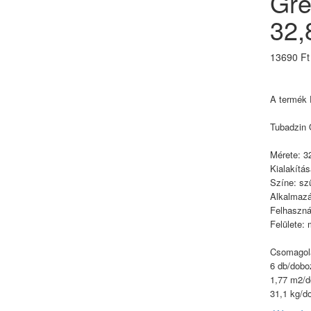
Gre
32,
13690 Ft
A termék F
Tubadzin 
Mérete: 3
Kialakítása
Színe: sz
Alkalmazás
Felhasznál
Felülete: 
Csomagol
6 db/dobo
1,77 m2/
31,1 kg/d