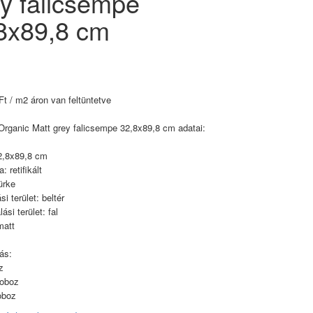
y falicsempe
8x89,8 cm
t / m2 áron van feltüntetve
Organic Matt grey falicsempe 32,8x89,8 cm adatai:
2,8x89,8 cm
: retifikált
ürke
i terület: beltér
ási terület: fal
matt
ás:
z
doboz
oboz