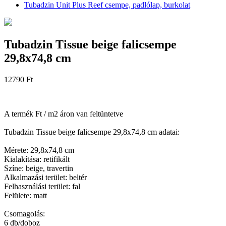
Tubadzin Unit Plus Reef csempe, padlólap, burkolat
Tubadzin Tissue beige falicsempe
29,8x74,8 cm
12790 Ft
A termék Ft / m2 áron van feltüntetve
Tubadzin Tissue beige falicsempe 29,8x74,8 cm adatai:
Mérete: 29,8x74,8 cm
Kialakítása: retifikált
Színe: beige, travertin
Alkalmazási terület: beltér
Felhasználási terület: fal
Felülete: matt
Csomagolás:
6 db/doboz