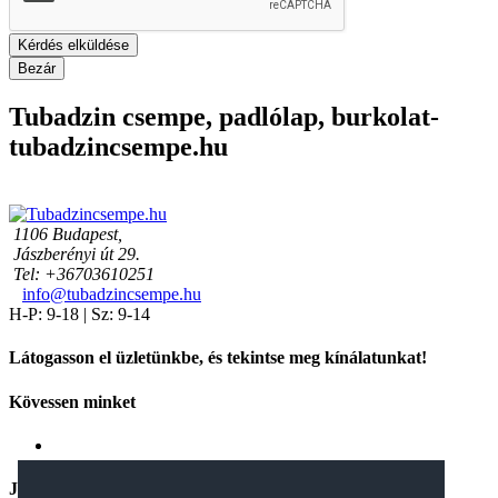
Kérdés elküldése
Bezár
Tubadzin csempe, padlólap, burkolat-
tubadzincsempe.hu
1106 Budapest,
Jászberényi út 29.
Tel: +36703610251
info@tubadzincsempe.hu
H-P: 9-18 | Sz: 9-14
Látogasson el üzletünkbe, és tekintse meg kínálatunkat!
Kövessen minket
Jogi nyilatkozatok