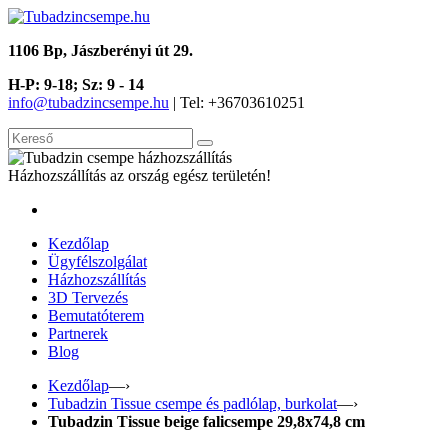
1106 Bp, Jászberényi út 29.
H-P: 9-18; Sz: 9 - 14
info@tubadzincsempe.hu
| Tel: +36
703610251
Házhozszállítás az ország egész területén!
Kezdőlap
Ügyfélszolgálat
Házhozszállítás
3D Tervezés
Bemutatóterem
Partnerek
Blog
Kezdőlap
—›
Tubadzin Tissue csempe és padlólap, burkolat
—›
Tubadzin Tissue beige falicsempe 29,8x74,8 cm