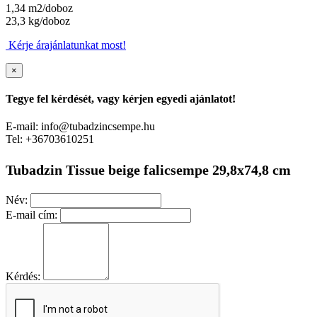
1,34 m2/doboz
23,3 kg/doboz
Kérje árajánlatunkat most!
×
Tegye fel kérdését, vagy kérjen egyedi ajánlatot!
E-mail: info@tubadzincsempe.hu
Tel: +36703610251
Tubadzin Tissue beige falicsempe 29,8x74,8 cm
Név:
E-mail cím:
Kérdés: