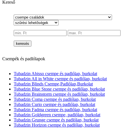
Kereső
keresés
Csempék és padlólapok
Tubadzin Abisso csempe és padlólap, burkolat
Tubadzin All in White csempe és padlólap, burkolat
Tubadzin Blinds Csempe,Padlólap,Burkolat
Tubadzin Blue Stone csempe és padlólap, burkolat
Tubadzin Brainstorm csempe és padlólap, burkolat
Tubadzin Coma csempe és padlólap, burkolat
Tubadzin Curio csempe és padlólap, burkolat
Tubadzin Fadma csempe és padlólap, burkolat
Tubadzin Goldgreen csempe, padlólap, burkolat
Tubadzin Grunge csempe és padlólap, burkolat
Tubadzin Horizon csempe és padlólap, burkolat