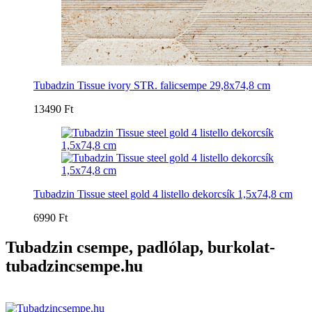
Tubadzin Tissue ivory STR. falicsempe 29,8x74,8 cm
13490 Ft
Tubadzin Tissue steel gold 4 listello dekorcsík 1,5x74,8 cm
6990 Ft
Tubadzin csempe, padlólap, burkolat-
tubadzincsempe.hu