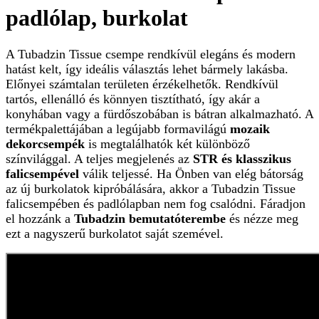
padlólap, burkolat
A Tubadzin Tissue csempe rendkívül elegáns és modern
hatást kelt, így ideális választás lehet bármely lakásba.
Előnyei számtalan területen érzékelhetők. Rendkívül
tartós, ellenálló és könnyen tisztítható, így akár a
konyhában vagy a fürdőszobában is bátran alkalmazható. A
termékpalettájában a legújabb formavilágú
mozaik
dekorcsempék
is megtalálhatók két különböző
színvilággal. A teljes megjelenés az
STR és klasszikus
falicsempével
válik teljessé. Ha Önben van elég bátorság
az új burkolatok kipróbálására, akkor a
Tubadzin Tissue
falicsempében és padlólapban nem fog csalódni. Fáradjon
el hozzánk a
Tubadzin bemutatóterembe
és nézze meg
ezt a nagyszerű burkolatot saját szemével.