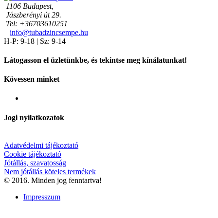
1106 Budapest,
Jászberényi út 29.
Tel: +36703610251
info@tubadzincsempe.hu
H-P: 9-18 | Sz: 9-14
Látogasson el üzletünkbe, és tekintse meg kínálatunkat!
Kövessen minket
Jogi nyilatkozatok
Adatvédelmi tájékoztató
Cookie tájékoztató
Jótállás, szavatosság
Nem jótállás köteles termékek
© 2016. Minden jog fenntartva!
Impresszum