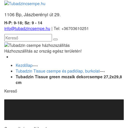
1106 Bp, Jászberényi út 29.
H-P: 9-18; Sz: 9 - 14
info@tubadzincsempe.hu
| Tel: +36
703610251
Házhozszállítás az ország egész területén!
Kezdőlap
—›
Tubadzin Tissue csempe és padlólap, burkolat
—›
Tubadzin Tissue green mozaik dekorcsempe 27,2x29,8
cm
Kereső