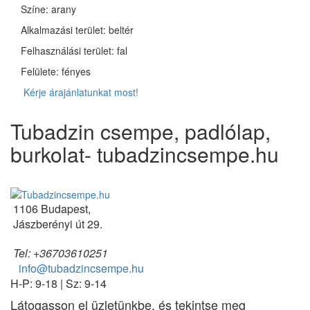
Színe: arany
Alkalmazási terület: beltér
Felhasználási terület: fal
Felülete: fényes
Kérje árajánlatunkat most!
Tubadzin csempe, padlólap,
burkolat- tubadzincsempe.hu
1106 Budapest,
Jászberényi út 29.
Tel: +36703610251
info@tubadzincsempe.hu
H-P: 9-18 | Sz: 9-14
Látogasson el üzletünkbe, és tekintse meg