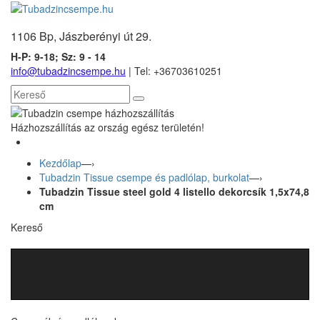
1106 Bp, Jászberényi út 29.
H-P: 9-18; Sz: 9 - 14
info@tubadzincsempe.hu
| Tel: +36
703610251
Házhozszállítás az ország egész területén!
Kezdőlap
—›
Tubadzin Tissue csempe és padlólap, burkolat
—›
Tubadzin Tissue steel gold 4 listello dekorcsík 1,5x74,8
cm
Kereső